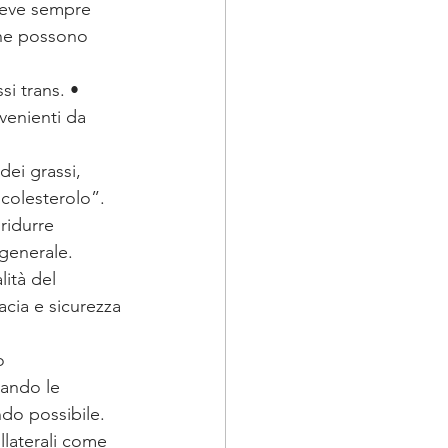
 deve sempre 
che possono 
si trans. • 
venienti da 
dei grassi, 
 colesterolo”.
ridurre 
 generale.
lità del 
acia e sicurezza 
o 
tando le 
ndo possibile. 
llaterali come 