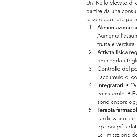
Un livello elevato d
partire da una consu
essere adottate per r
Alimentazione s
Aumenta l’assunz
frutta e verdura.
Attività fisica re
riducendo i trig
Controllo del p
l’accumulo di co
Integratori:
 • Om
colesterolo. • Ev
sono ancora ogge
Terapia farmaco
cardiovascolare 
opzioni più adat
La limitazione de