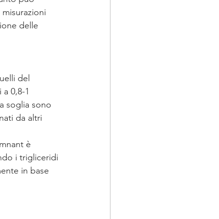
 misurazioni 
ione delle 
elli del 
 a 0,8-1 
a soglia sono 
ti da altri 
emnant è 
 i trigliceridi 
mente in base 