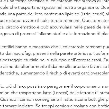
t è una forma specifica di colesterolo che si trova all’int
ecole che trasportano i grassi nel nostro organismo. Que
ndo una parte del loro contenuto lipidico (i trigliceridi) all
 un residuo, ovvero il colesterolo remnant. Questo mater
al circolo ematico e può accumularsi nelle pareti delle ar
orgenza di processi infiammatori e alla formazione di pla
ientifici hanno dimostrato che il colesterolo remnant pu
o dai macrofagi presenti nella parete arteriosa, trasform
n passaggio cruciale nello sviluppo dell’aterosclerosi. 
 alimenta ulteriormente il danno alle arterie e favorisce
lerotiche, aumentando il rischio di eventi cardiovascolari
tto più chiaro, possiamo paragonare il corpo umano a una
ion che trasportano latte (i grassi) dalle fattorie (l’intest
). Quando i camion consegnano il latte, alcune bottiglie 
 e tornare indietro. Se troppi camion circolano con bottig