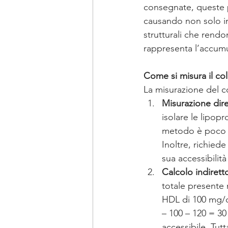
consegnate, queste p
causando non solo in
strutturali che rendo
rappresenta l’accumu
Come si misura il co
La misurazione del c
Misurazione dire
isolare le lipop
metodo è poco ut
Inoltre, richiede
sua accessibilità
Calcolo indirett
totale presente
HDL di 100 mg/d
– 100 – 120 = 3
accessibile. Tutt