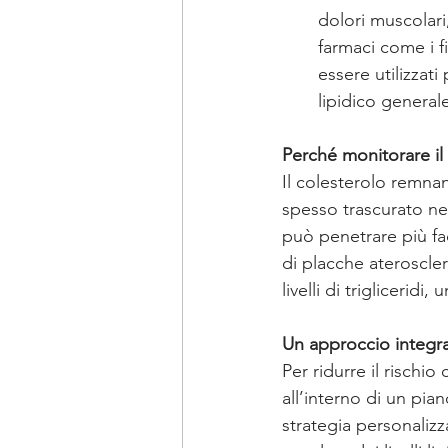
dolori muscolari
farmaci come i f
essere utilizzati
lipidico general
Perché monitorare il
Il colesterolo remna
spesso trascurato nel
può penetrare più fa
di placche ateroscler
livelli di trigliceridi
Un approccio integra
Per ridurre il rischi
all’interno di un pi
strategia personaliz