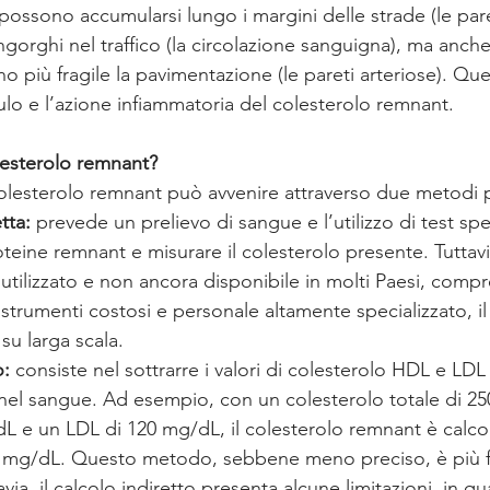
ossono accumularsi lungo i margini delle strade (le paret
gorghi nel traffico (la circolazione sanguigna), ma anche
no più fragile la pavimentazione (le pareti arteriose). Q
lo e l’azione infiammatoria del colesterolo remnant.
lesterolo remnant?
olesterolo remnant può avvenire attraverso due metodi pr
tta:
 prevede un prelievo di sangue e l’utilizzo di test spec
roteine remnant e misurare il colesterolo presente. Tuttav
ilizzato e non ancora disponibile in molti Paesi, compres
 strumenti costosi e personale altamente specializzato, il 
 su larga scala.
o:
 consiste nel sottrarre i valori di colesterolo HDL e LDL
 nel sangue. Ad esempio, con un colesterolo totale di 2
L e un LDL di 120 mg/dL, il colesterolo remnant è calc
0 mg/dL. Questo metodo, sebbene meno preciso, è più f
avia, il calcolo indiretto presenta alcune limitazioni, in q