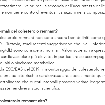
ottostimare i valori reali a seconda dell'accuratezza delle
se e non tiene conto di eventuali variazioni nella composiz
ormali del colesterolo remnant?
 colesterolo remnant non sono ancora ben definiti come qu
 Tuttavia, studi recenti suggeriscono che livelli inferiori
mg/dL) sono considerati normali. Valori superiori a quest
o cardiovascolare più elevato, in particolare se accompagna
ridi alti o sindrome metabolica.
da ESC/EAS del 2019, il monitoraggio del colesterolo r
enti ad alto rischio cardiovascolare, specialmente quando
 sottolineato che questi intervalli possono variare legger
zzate nei diversi studi scientifici.
 colesterolo remnant alto?