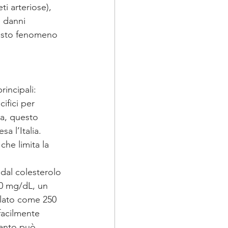
i arteriose), 
 danni 
uesto fenomeno 
incipali:
ifici per 
ia, questo 
a l’Italia. 
che limita la 
 dal colesterolo 
50 mg/dL, un 
olato come 250 
acilmente 
uanto può 