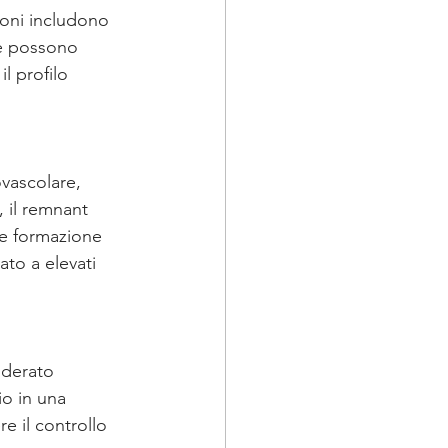
ioni includono 
he possono 
l profilo 
vascolare, 
 il remnant 
 e formazione 
ato a elevati 
iderato 
o in una 
e il controllo 