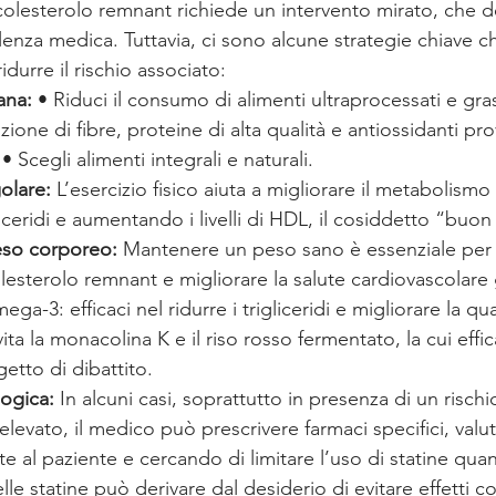
i colesterolo remnant richiede un intervento mirato, che
lenza medica. Tuttavia, ci sono alcune strategie chiave 
idurre il rischio associato:
ana:
 • Riduci il consumo di alimenti ultraprocessati e gras
ione di fibre, proteine di alta qualità e antiossidanti pro
 • Scegli alimenti integrali e naturali.
golare:
 L’esercizio fisico aiuta a migliorare il metabolismo 
liceridi e aumentando i livelli di HDL, il cosiddetto “buon
eso corporeo:
 Mantenere un peso sano è essenziale per 
lesterolo remnant e migliorare la salute cardiovascolare
ega-3: efficaci nel ridurre i trigliceridi e migliorare la qua
ita la monacolina K e il riso rosso fermentato, la cui effic
tto di dibattito.
logica:
 In alcuni casi, soprattutto in presenza di un rischi
elevato, il medico può prescrivere farmaci specifici, valu
te al paziente e cercando di limitare l’uso di statine qua
lle statine può derivare dal desiderio di evitare effetti co