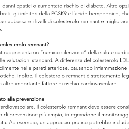
, danni epatici o aumentato rischio di diabete. Altre opz
ibrati, gli inibitori della PCSK9 e l’acido bempedoico, c
 per abbassare i livelli di colesterolo remnant e migliorare i
e.
 colesterolo remnant?
nt rappresenta un “nemico silenzioso” della salute cardio
le valutazioni standard. A differenza del colesterolo LDL,
cilmente nelle pareti arteriose, causando infiammazione
otiche. Inoltre, il colesterolo remnant è strettamente leg
, un altro importante fattore di rischio cardiovascolare.
to alla prevenzione
o cardiovascolare, il colesterolo remnant deve essere cons
ano di prevenzione più ampio, integrandone il monitoraggi
zata. Ad esempio, un approccio pratico potrebbe includer