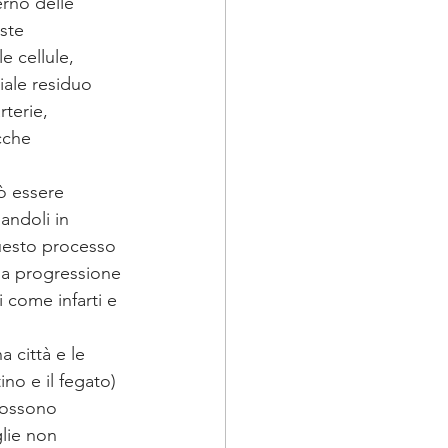
erno delle 
ste 
e cellule, 
iale residuo 
terie, 
cche 
ò essere 
andoli in 
Questo processo 
 la progressione 
 come infarti e 
 città e le 
ino e il fegato) 
possono 
lie non 