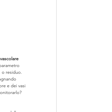
ovascolare
 parametro 
, o residuo. 
dagnando 
re e dei vasi 
onitorarlo?