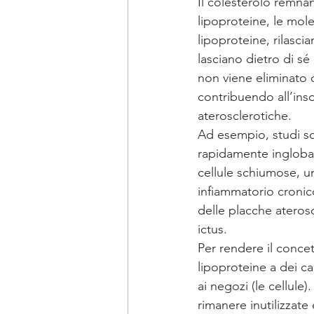
Il colesterolo remnan
lipoproteine, le mol
lipoproteine, rilascia
lasciano dietro di sé
non viene eliminato d
contribuendo all’ins
aterosclerotiche.
Ad esempio, studi sc
rapidamente inglobat
cellule schiumose, u
infiammatorio cronico
delle placche aterosc
ictus.
Per rendere il conce
lipoproteine a dei cam
ai negozi (le cellule
rimanere inutilizzate