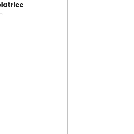
latrice
o. 