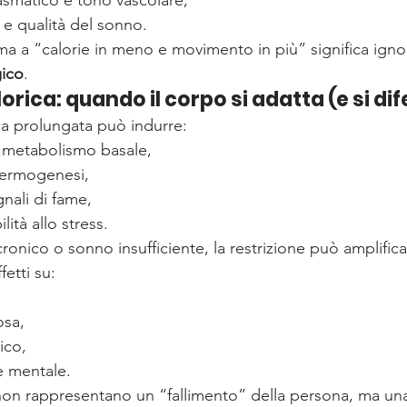
asmatico e tono vascolare,
 e qualità del sonno.
ma a “calorie in meno e movimento in più” significa igno
gico
.
orica: quando il corpo si adatta (e si di
ca prolungata può indurre:
 metabolismo basale,
 termogenesi,
nali di fame,
ità allo stress.
cronico o sonno insufficiente, la restrizione può amplifica
fetti su:
osa,
ico,
e mentale.
on rappresentano un “fallimento” della persona, ma una