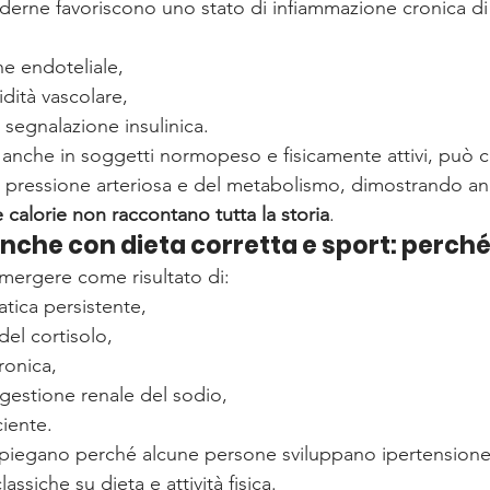
erne favoriscono uno stato di infiammazione cronica di
ne endoteliale,
idità vascolare,
a segnalazione insulinica.
, anche in soggetti normopeso e fisicamente attivi, può co
a pressione arteriosa e del metabolismo, dimostrando an
calorie non raccontano tutta la storia
.
nche con dieta corretta e sport: perch
mergere come risultato di:
atica persistente,
del cortisolo,
ronica,
a gestione renale del sodio,
ciente.
piegano perché alcune persone sviluppano ipertension
ssiche su dieta e attività fisica.