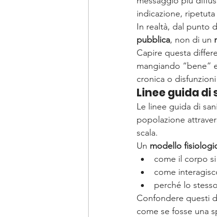
messaggio più diffus
indicazione, ripetut
In realtà, dal punto di
pubblica
, non di un 
Capire questa diffe
mangiando “bene” e 
cronica o disfunzion
Linee guida di 
Le linee guida di san
popolazione attraver
scala.
Un 
modello fisiologi
come il corpo si
come interagisc
perché lo stesso
Confondere questi du
come se fosse una sp