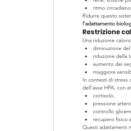
rene, volume pl
ritmo circadiano
Ridurre questo siste
l’adattamento biolo
Restrizione cal
Una riduzione calori
diminuzione del
riduzione della
aumento dei seg
maggiore sensibil
In contesti di stress 
dell’asse HPA, con ef
cortisolo,
pressione arteri
controllo glicem
recupero fisico 
Questi adattamenti n