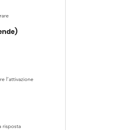
rare 
fende)
re l’attivazione 
 risposta 