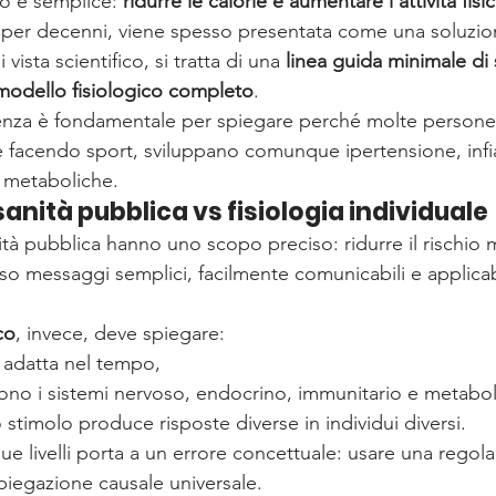
o è semplice: 
ridurre le calorie e aumentare l’attività fisi
a per decenni, viene spesso presentata come una soluzion
 vista scientifico, si tratta di una 
linea guida minimale di 
modello fisiologico completo
.
renza è fondamentale per spiegare perché molte persone
facendo sport, sviluppano comunque ipertensione, inf
i metaboliche.
sanità pubblica vs fisiologia individuale
ità pubblica hanno uno scopo preciso: ridurre il rischio 
so messaggi semplici, facilmente comunicabili e applicabi
co
, invece, deve spiegare:
 adatta nel tempo,
ono i sistemi nervoso, endocrino, immunitario e metabol
 stimolo produce risposte diverse in individui diversi.
e livelli porta a un errore concettuale: usare una regola
iegazione causale universale.