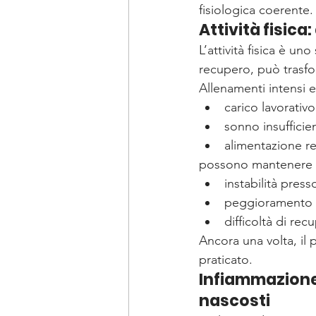
fisiologica coerente.
Attività fisic
L’attività fisica è u
recupero, può trasfo
Allenamenti intensi e
carico lavorativo
sonno insufficie
alimentazione res
possono mantenere el
instabilità presso
peggioramento d
difficoltà di rec
Ancora una volta, il 
praticato.
Infiammazione 
nascosti