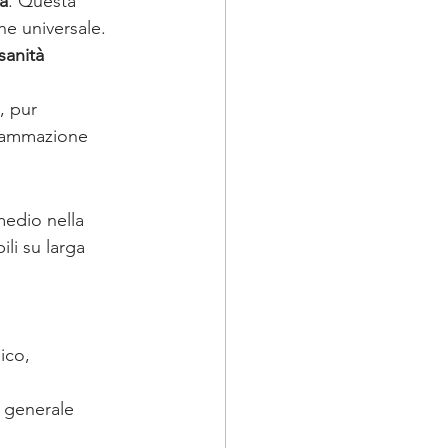
ca
. Questa 
e universale. 
sanità 
, pur 
iammazione 
medio nella 
li su larga 
ico,
 generale 