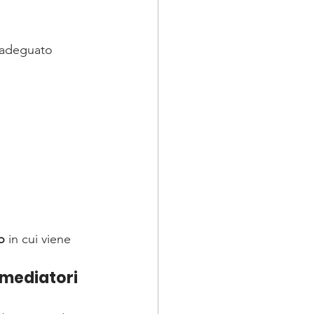
n adeguato 
o
 in cui viene 
 mediatori 