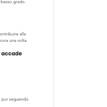
 basso grado. 
ntribuire alla 
cora una volta 
é accade
e pur seguendo 