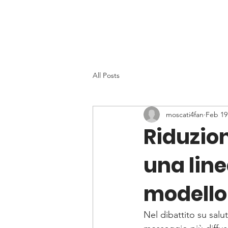
All Posts
moscati4fan
Feb 19
Riduzion
una lin
modello
Nel dibattito su salu