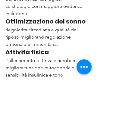
Le strategie con maggiore evidenza 
includono:
Ottimizzazione del sonno
Regolarità circadiana e qualità del 
riposo migliorano regolazione 
ormonale e immunitaria.
Attività fisica
L’allenamento di forza e aerobico 
migliora funzione mitocondriale, 
sensibilità insulinica e tono 
autonomico.
Gestione dello stress
Ridurre il carico allostatico protegge 
asse HPA e sistema nervoso autonomo.
Nutrizione 
antinfiammatoria
Alimentazione equilibrata e 