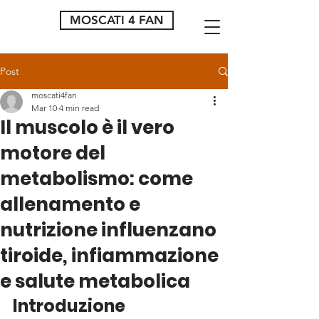
MOSCATI 4 FAN
Post
moscati4fan
Mar 10
4 min read
Il muscolo è il vero
motore del
metabolismo: come
allenamento e
nutrizione influenzano
tiroide, infiammazione
e salute metabolica
Introduzione